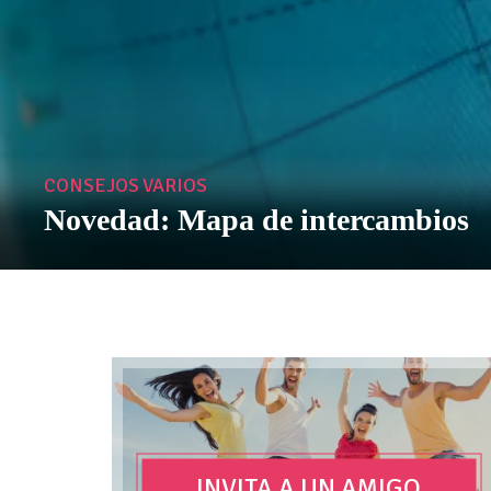
DESTINOS
,
VARIOS
¡Descubre Londres como un londi
INVITA A UN AMIGO