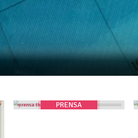
nense!
PRENSA